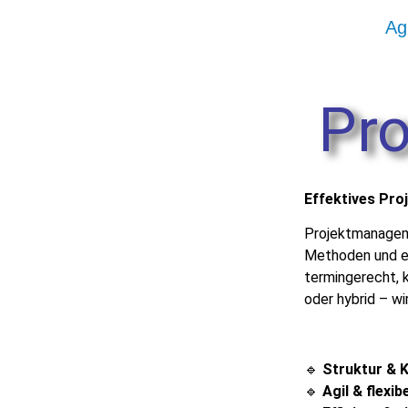
Ag
Pr
Effektives Pro
Projektmanagemen
Methoden und ef
termingerecht, k
oder hybrid – w
🔹
Struktur & K
🔹
Agil & flexibe