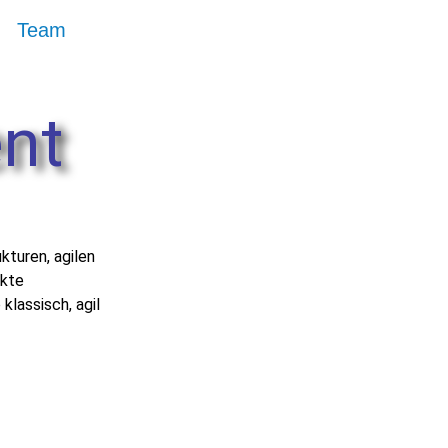
Team
nt
kturen, agilen
ekte
lassisch, agil